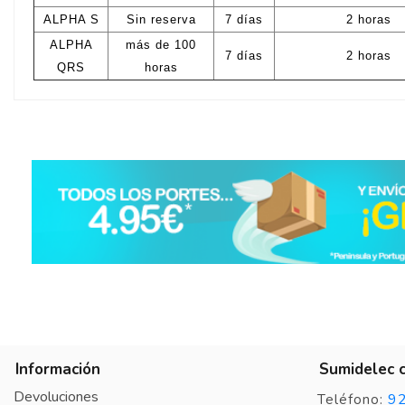
ALPHA S
Sin reserva
7 días
2 horas
ALPHA
más de 100
7 días
2 horas
QRS
horas
Información
Sumidelec 
Devoluciones
9
Teléfono: