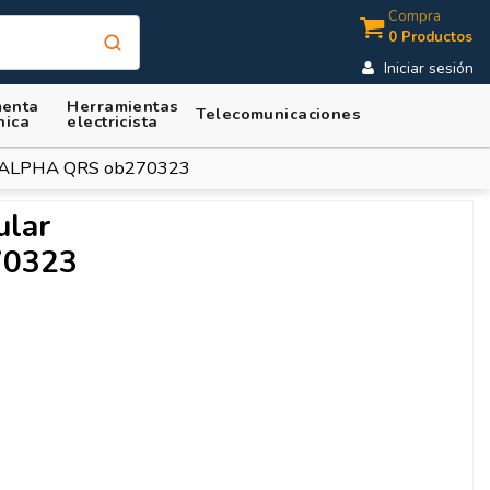
Compra
0 Productos
Iniciar sesión
enta
Herramientas
Telecomunicaciones
nica
electricista
is ALPHA QRS ob270323
ular
70323