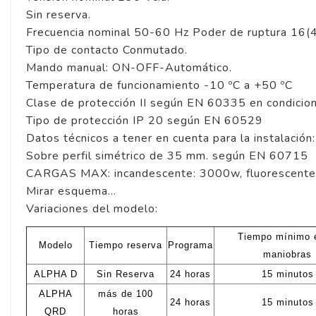
Sin reserva.
Frecuencia nominal 50-60 Hz Poder de ruptura 16(4)
Tipo de contacto Conmutado.
Mando manual: ON-OFF-Automático.
Temperatura de funcionamiento -10 ºC a +50 ºC
Clase de protección II según EN 60335 en condicio
Tipo de protección IP 20 según EN 60529
Datos técnicos a tener en cuenta para la instalación:
Sobre perfil simétrico de 35 mm. según EN 60715
CARGAS MAX: incandescente: 3000w, fluorescente:
Mirar esquema...
Variaciones del modelo:
Tiempo mínimo 
Modelo
Tiempo reserva
Programa
maniobras
ALPHA D
Sin Reserva
24 horas
15 minutos
ALPHA
más de 100
24 horas
15 minutos
QRD
horas