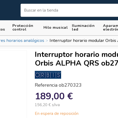
Protección
Iluminación
Aparam
Hilo musical
cos
control
led
electró
res horarios analógicos
Interruptor horario modular Orb
Interruptor horario mod
Orbis ALPHA QRS ob2
Referencia
ob270323
189,00 €
156,20 € s/iva
En espera de reposición