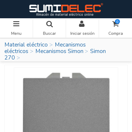
0
Menu
Buscar
Iniciar sesión
Compra
Material eléctrico
Mecanismos
eléctricos
Mecanismos Simon
Simon
270