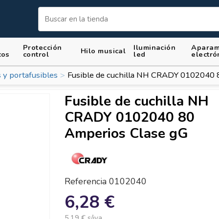
Protección
Iluminación
Aparam
Hilo musical
cos
control
led
electró
 y portafusibles
Fusible de cuchilla NH CRADY 0102040 
Fusible de cuchilla NH
CRADY 0102040 80
Amperios Clase gG
Referencia
0102040
6,28 €
5,19 € s/iva