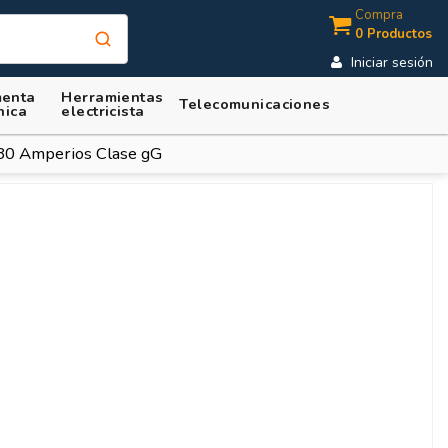
Compra
0 Productos
Iniciar sesión
enta
Herramientas
Telecomunicaciones
nica
electricista
80 Amperios Clase gG