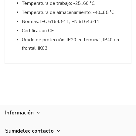
Temperatura de trabajo: -25...60 °C
Temperatura de almacenamiento: -40...85 °C
Normas: IEC 61643-11; EN 61643-11
Certificacion CE
Grado de protección: IP20 en terminal, IP40 en
frontal, IK03
4
/
5
Opinión verificada
Buen material
Opinión del
17/3/2022
, tras
experiencia del
9/3/2022
por
Basado en
1
opiniones
sometidas a control
Ver todas las reseñas de este sitio
Información
1
5
estrellas
0
4
estrellas
1
Sumidelec contacto
3
estrellas
0