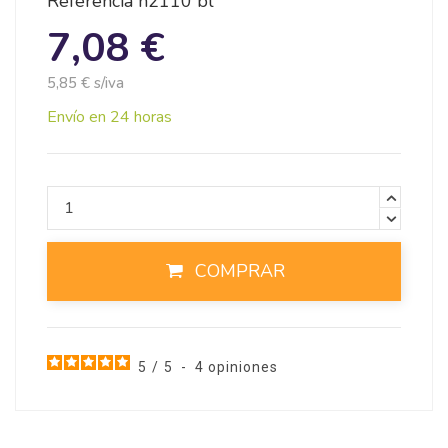
Referencia
n2110 bl
7,08 €
5,85 € s/iva
Envío en 24 horas
COMPRAR
5
/
5
-
4
opiniones