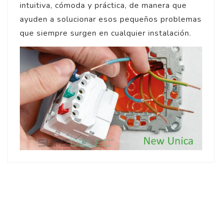
intuitiva, cómoda y práctica, de manera que
ayuden a solucionar esos pequeños problemas
que siempre surgen en cualquier instalación.
4
/
5
Opinión verificada
LO RECOMIENDO
Opinión del
4/8/2023
, tras u
experiencia del
23/7/2023
p
Basado en
1
opiniones