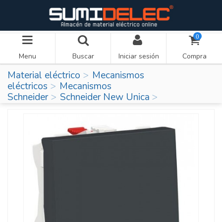
0
Menu
Buscar
Iniciar sesión
Compra
Material eléctrico
Mecanismos
eléctricos
Mecanismos
Schneider
Schneider New Unica