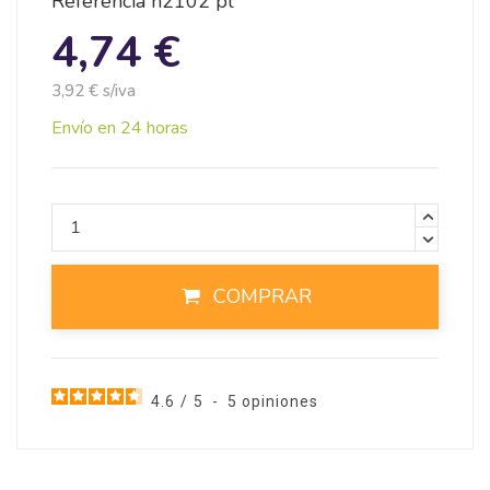
Referencia
n2102 pl
4,74 €
3,92 € s/iva
Envío en 24 horas
COMPRAR
4.6
/
5
-
5
opiniones