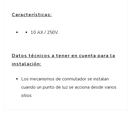
Características:
10 AX / 250V.
Datos técnicos a tener en cuenta para la
instalación:
Los mecanismos de conmutador se instalan
cuando un punto de luz se acciona desde varios
sitios.
5
/
5
Opinión verificada
Todo bien, viene sin ga
metálicas.