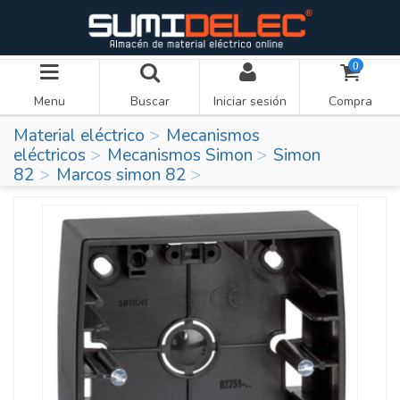
0
Menu
Buscar
Iniciar sesión
Compra
Material eléctrico
Mecanismos
eléctricos
Mecanismos Simon
Simon
82
Marcos simon 82