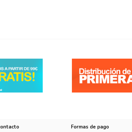
5
/
5
Opinión verificada
Se le ve muy buena calidad
Opinión del
4/10/2018
, tras una experiencia del
27/9/2018
por
A.A.
contacto
Formas de pago