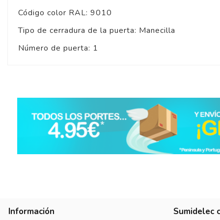
Código color RAL: 9010
Tipo de cerradura de la puerta: Manecilla
Número de puerta: 1
5
/
5
Basado en
1
opiniones
sometidas a control
Ver todas las reseñas de este sitio
5
estrellas
1
4
estrellas
0
3
estrellas
0
2
estrellas
0
1
estrella
0
Información
Sumidelec 