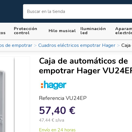
Protección
Iluminación
Aparam
Hilo musical
cos
control
led
electró
cos de empotrar
Cuadros eléctricos empotrar Hager
Caja
Caja de automáticos de
empotrar Hager VU24E
Referencia
VU24EP
57,40 €
47,44 € s/iva
Envío en 24 horas