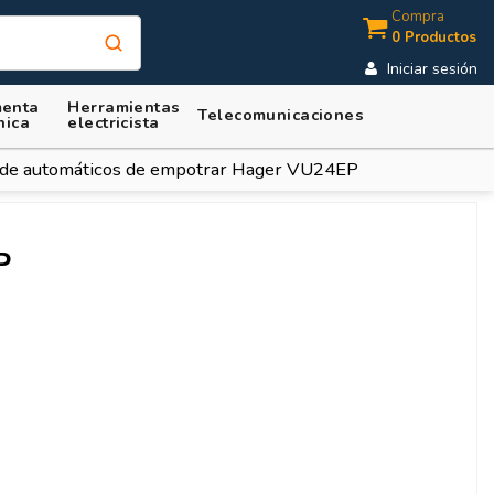
Compra
0 Productos
Iniciar sesión
enta
Herramientas
Telecomunicaciones
nica
electricista
 de automáticos de empotrar Hager VU24EP
P