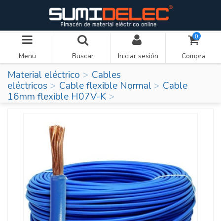
0
Menu
Buscar
Iniciar sesión
Compra
Material eléctrico
Cables
eléctricos
Cable flexible Normal
Cable
16mm flexible H07V-K