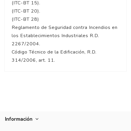
(ITC-BT 15).
(ITC-BT 20).
(ITC-BT 28)
Reglamento de Seguridad contra Incendios en
los Establecimientos Industriales R.D.
2267/2004.
Código Técnico de la Edificación, R.D.
314/2006, art. 11.
5
/
5
Opinión verificada
Correcto
Opinión del
2/9/2025
, tras u
experiencia del
25/8/2025
po
MIGUEL P.
Basado en
3
opiniones
sometidas a control
Ver todas las reseñas de este sitio
Información
5
estrellas
3
Opinión verificada