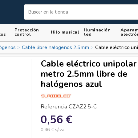
Protección
Iluminación
Aparam
Hilo musical
cos
control
led
electró
lógenos
Cable libre halogenos 2.5mm
Cable eléctrico un
Cable eléctrico unipolar
metro 2.5mm libre de
halógenos azul
Referencia
CZAZ2.5-C
0,56 €
0,46 € s/iva