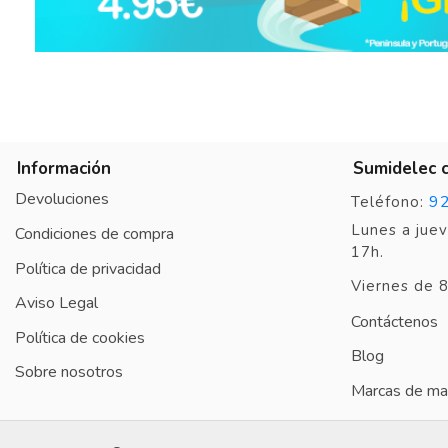
Ver todas las reseñas de este sitio
5
estrellas
13
4
estrellas
2
3
estrellas
0
2
estrellas
0
1
estrella
0
Información
Sumidelec 
Ordenar las opiniones
Devoluciones
9
Teléfono:
Lunes a juev
Condiciones de compra
17h.
Política de privacidad
Viernes de 8
Aviso Legal
Contáctenos
Política de cookies
Blog
Sobre nosotros
Marcas de mat