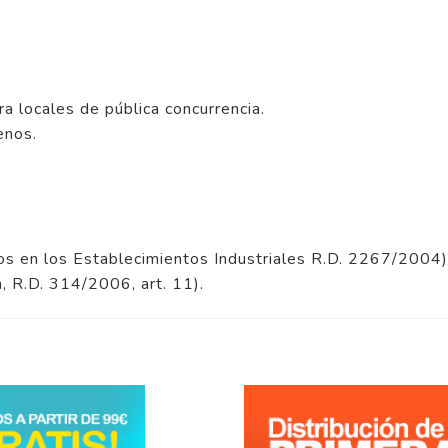
ra locales de pública concurrencia.
enos.
os en los Establecimientos Industriales R.D. 2267/2004)
n, R.D. 314/2006, art. 11).
5
/
5
Opinión verificada
Correcto
Opinión del
2/9/2025
, tras una experiencia del
25/8/2025
por
MIGUEL P.