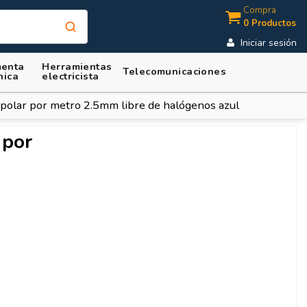
Compra
0 Productos
Iniciar sesión
enta
Herramientas
Telecomunicaciones
nica
electricista
ipolar por metro 2.5mm libre de halógenos azul
 por