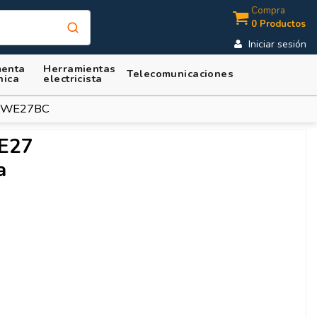
Compra
0 Productos
Iniciar sesión
enta
Herramientas
Telecomunicaciones
nica
electricista
-16WE27BC
 E27
a