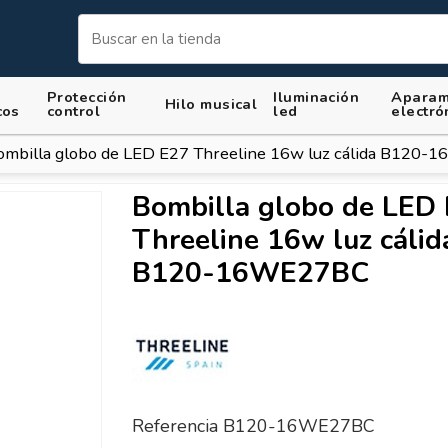
Protección
Iluminación
Aparam
Hilo musical
cos
control
led
electró
ombilla globo de LED E27 Threeline 16w luz cálida B120
Bombilla globo de LED
Threeline 16w luz cálid
B120-16WE27BC
Referencia
B120-16WE27BC