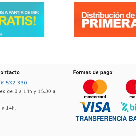
Opinión del
27/3/2019
, tras una experiencia del
12/3/2019
por
A.A.
contacto
Formas de pago
26 532 330
es de 8 a 14h y 15.30 a
 a 14h.