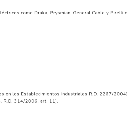
ctricos como Draka, Prysmian, General Cable y Pirelli ent
os en los Establecimientos Industriales R.D. 2267/2004)
n, R.D. 314/2006, art. 11).
4
/
5
Opinión verificada
Buena calidad