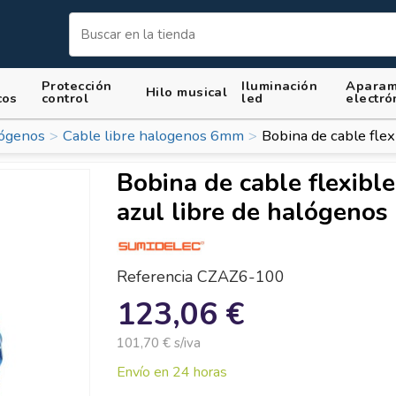
Protección
Iluminación
Aparam
Hilo musical
cos
control
led
electró
lógenos
Cable libre halogenos 6mm
Bobina de cable fle
Bobina de cable flexibl
azul libre de halógeno
Referencia
CZAZ6-100
123,06 €
101,70 € s/iva
Envío en 24 horas