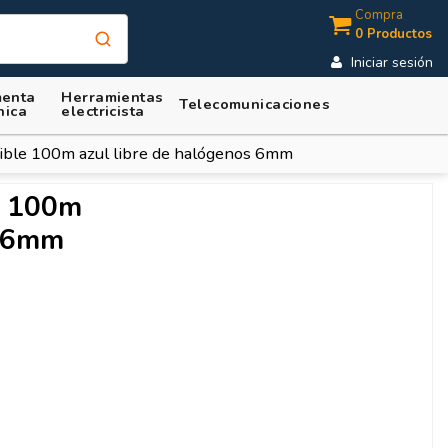
Compra
0 Productos
Iniciar sesión
enta
Herramientas
Telecomunicaciones
nica
electricista
xible 100m azul libre de halógenos 6mm
e 100m
s 6mm