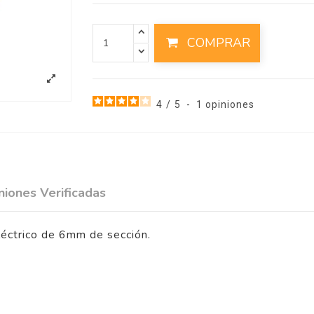
COMPRAR
4
/
5
-
1
opiniones
niones Verificadas
léctrico de 6mm de sección.