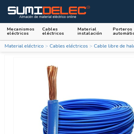
Mecanismos
Cables
Material
Porteros
eléctricos
eléctricos
instalación
automáti
Material eléctrico
Cables eléctricos
Cable libre de ha