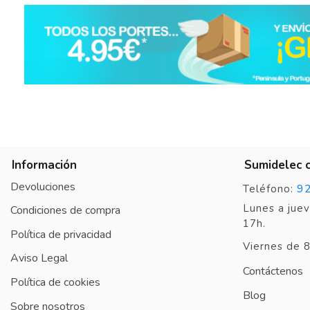
Basado en
1
opiniones
sometidas a control
Ver todas las reseñas de este sitio
5
estrellas
0
4
estrellas
1
3
estrellas
0
2
estrellas
0
1
estrella
0
Información
Sumidelec 
Ordenar las opiniones
Devoluciones
9
Teléfono:
Lunes a juev
Condiciones de compra
17h.
Política de privacidad
Viernes de 8
Aviso Legal
Contáctenos
Política de cookies
Blog
Sobre nosotros