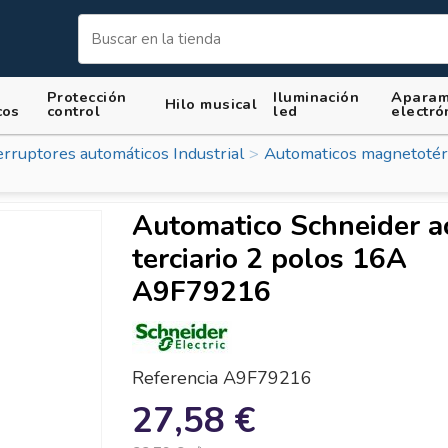
Protección
Iluminación
Aparam
Hilo musical
cos
control
led
electró
erruptores automáticos Industrial
Automaticos magnetotér
Automatico Schneider ac
terciario 2 polos 16A
A9F79216
Referencia
A9F79216
27,58 €