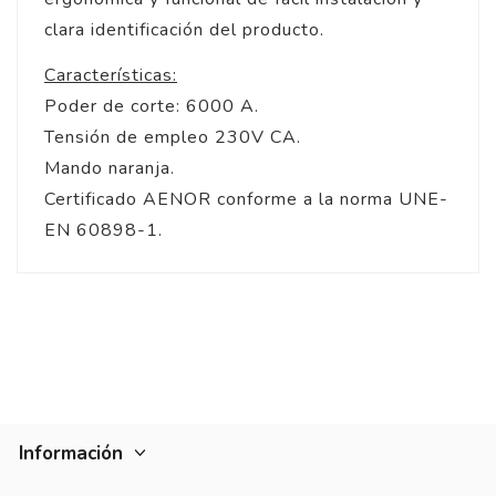
clara identificación del producto.
Características:
Poder de corte: 6000 A.
Tensión de empleo 230V CA.
Mando naranja.
Certificado AENOR conforme a la norma UNE-
EN 60898-1.
5
/
5
Opinión verificada
Precio imbatible por es
calidad
Opinión del
4/5/2022
, tras u
Basado en
4
opiniones
experiencia del
25/4/2022
p
sometidas a control
Ver todas las reseñas de este sitio
Información
5
estrellas
4
Opinión verificada